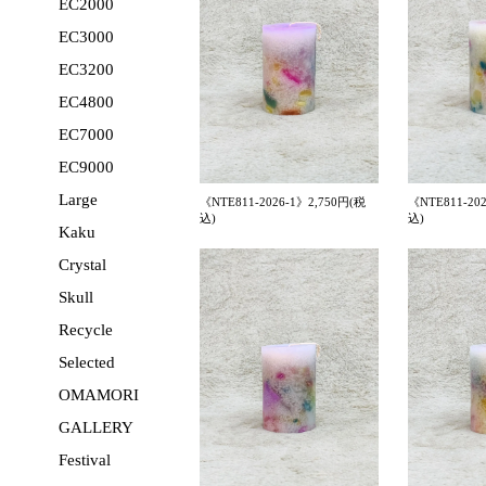
EC2000
EC3000
EC3200
EC4800
EC7000
EC9000
Large
《NTE811-2026-1》2,750円(税
《NTE811-20
込)
込)
Kaku
Crystal
Skull
Recycle
Selected
OMAMORI
GALLERY
Festival