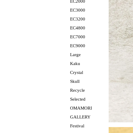
EC2000
EC3000
EC3200
EC4800
EC7000
EC9000
Large
Kaku
Crystal
Skull
Recycle
Selected
OMAMORI
GALLERY
Festival