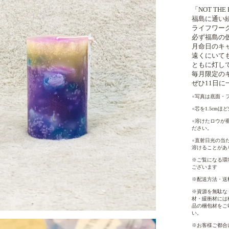
「NOT THE
福島に通い続け
ライフワーク
必ず福島の
月命日のキ
遠くにいて
ともに灯し
毎月限定の
ぜひ11日
●
写真は底面・
●
芯を1.5cm
●
溶けたロウが
ださい。
●
直射日光の当
溶けることがあ
※ご覧になる環
ございます
※配送方法・送
※資源を無駄な
材・緩衝材には
品の梱包材をご
い。
※お客様ご都合