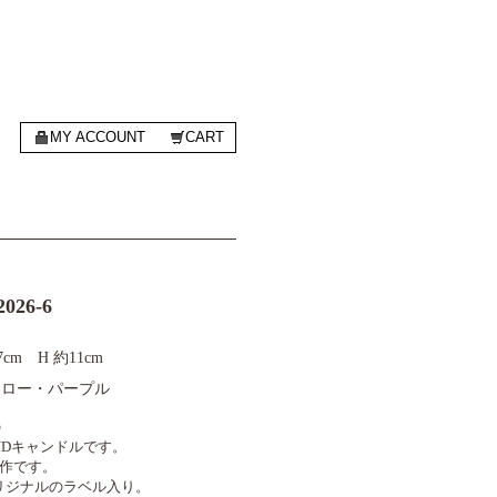
MY ACCOUNT
CART
2026-6
7cm H 約11cm
イエロー・パープル
の
 ENDキャンドルです。
制作です。
リジナルのラベル入り。