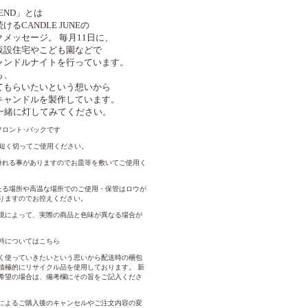
 END」とは
るCANDLE JUNEの
メッセージ。 毎月11日に、
仮設住宅やこども園などで
ャンドルナイトを行っています。
も、
てもらいたいという想いから
キャンドルを製作しています。
に一緒に灯してみてください。
フロント･バックです
ほど短く切ってご使用ください。
垂れる事がありますのでお皿等を敷いてご使用く
たる場所や高温な場所でのご使用・保管はロウが
りますのでお控えください。
境によって、実際の商品と色味が異なる場合が
料についてはこちら
く使っていきたいという思いから配送時の梱包
積極的にリサイクル品を使用しております。 新
希望の場合は、備考欄にその旨をご記入くださ
によるご購入後のキャンセルやご注文内容の変