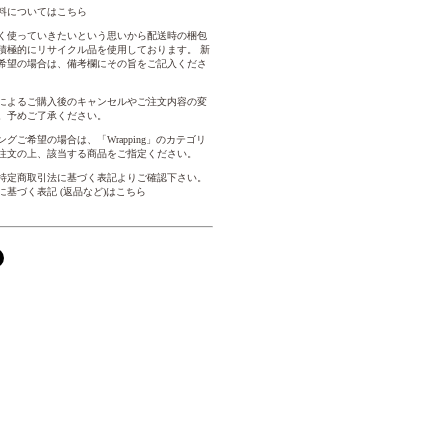
料についてはこちら
く使っていきたいという思いから配送時の梱包
積極的にリサイクル品を使用しております。 新
希望の場合は、備考欄にその旨をご記入くださ
によるご購入後のキャンセルやご注文内容の変
。予めご了承ください。
グご希望の場合は、「Wrapping」のカテゴリ
注文の上、該当する商品をご指定ください。
特定商取引法に基づく表記よりご確認下さい。
に基づく表記 (返品など)はこちら