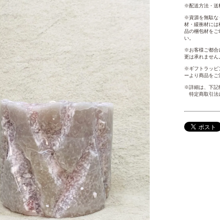
※配送方法・送
※資源を無駄な
材・緩衝材には
品の梱包材をご
い。
※お客様ご都合
更は承れません
※ギフトラッピン
ーより商品をご
※詳細は、下記
特定商取引法