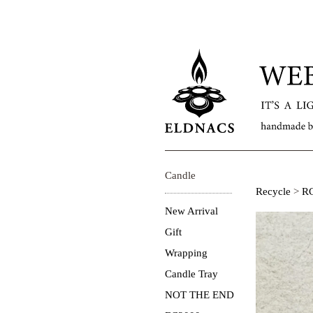
Candle
Recycle
>
R
New Arrival
Gift
Wrapping
Candle Tray
NOT THE END