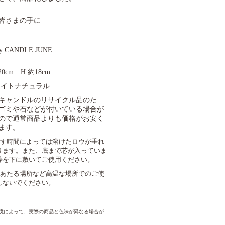
皆さまの手に
by CANDLE JUNE
20cm H 約18cm
ホワイトナチュラル
キャンドルのリサイクル品のた
ゴミや石などが付いている場合が
ので通常商品よりも価格がお安く
ます。
す時間によっては溶けたロウが垂れ
ります。また、底まで芯が入っていま
等を下に敷いてご使用ください。
あたる場所など高温な場所でのご使
しないでください。
境によって、実際の商品と色味が異なる場合が