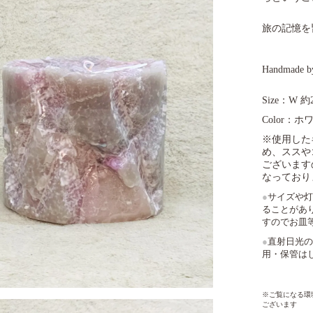
旅の記憶を
Handmade 
Size：W 約
Color：
※使用した
め、ススや
ございます
なっており
●
サイズや灯
ることがあ
すのでお皿
●
直射日光の
用・保管は
※ご覧になる環
ございます