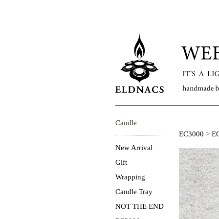
Candle
EC3000
>
E
New Arrival
Gift
Wrapping
Candle Tray
NOT THE END