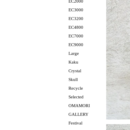
EC2000
EC3000
EC3200
EC4800
EC7000
EC9000
Large
Kaku
Crystal
Skull
Recycle
Selected
OMAMORI
GALLERY
Festival