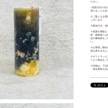
ださい。
●
直射日光の当
溶けることがあ
※ご覧になる環
ございます
※配送方法・送
※資源を無駄な
材・緩衝材には
品の梱包材をご
い。
※お客様ご都合
更は承れません
※ギフトラッピン
ーより商品をご
※詳細は、下記
特定商取引法