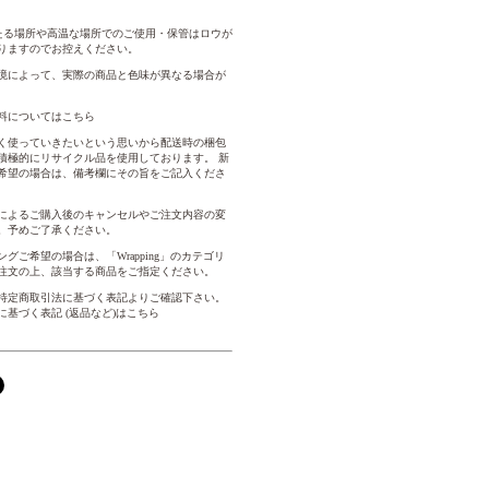
たる場所や高温な場所でのご使用・保管はロウが
りますのでお控えください。
境によって、実際の商品と色味が異なる場合が
料についてはこちら
く使っていきたいという思いから配送時の梱包
積極的にリサイクル品を使用しております。 新
希望の場合は、備考欄にその旨をご記入くださ
によるご購入後のキャンセルやご注文内容の変
。予めご了承ください。
グご希望の場合は、「Wrapping」のカテゴリ
注文の上、該当する商品をご指定ください。
特定商取引法に基づく表記よりご確認下さい。
に基づく表記 (返品など)はこちら