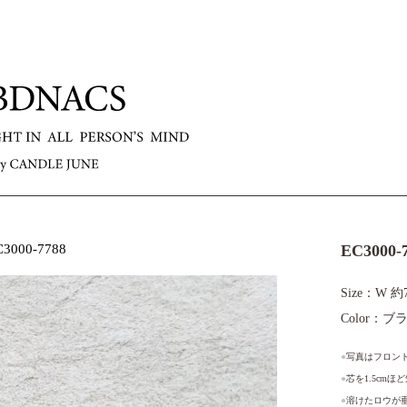
C3000-7788
EC3000-
Size：W 約
Color：
●
写真はフロント
●
芯を1.5cm
●
溶けたロウが