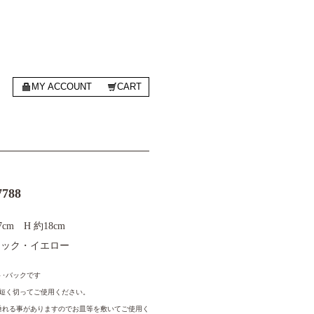
MY ACCOUNT
CART
7788
7cm H 約18cm
ブラック・イエロー
･バックです
ほど短く切ってご使用ください。
垂れる事がありますのでお皿等を敷いてご使用く