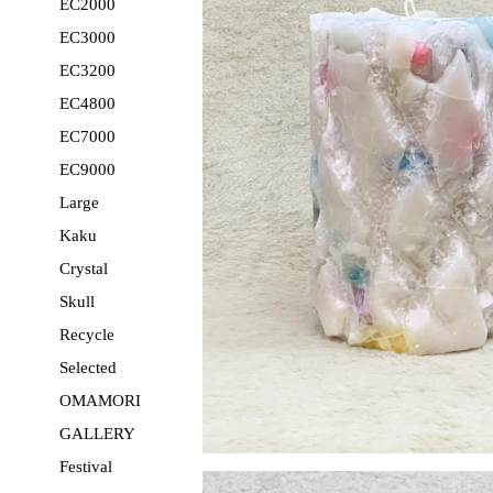
EC2000
EC3000
EC3200
EC4800
EC7000
EC9000
Large
Kaku
Crystal
Skull
Recycle
Selected
OMAMORI
GALLERY
Festival