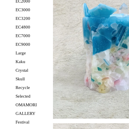
EC2000
EC3000
EC3200
EC4800
EC7000
EC9000
Large
Kaku
Crystal
Skull
Recycle
Selected
OMAMORI
GALLERY
Festival