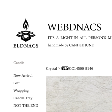
Candle
Crystal
>
CC14500-8146
New Arrival
Gift
Wrapping
Candle Tray
NOT THE END