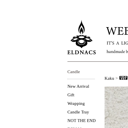
Candle
Kaku
>
New Arrival
Gift
Wrapping
Candle Tray
NOT THE END