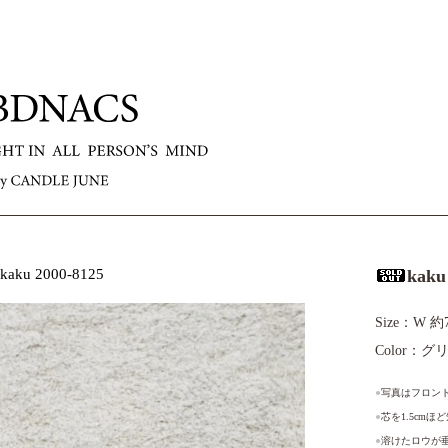
kaku 2000-8125
kaku
Size：W 約
Color：
●
写真はフロント
●
芯を1.5cm
●
溶けたロウが