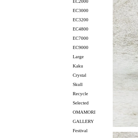
EC2000
EC3000
EC3200
EC4800
EC7000
EC9000
Large
Kaku
Crystal
Skull
Recycle
Selected
OMAMORI
GALLERY
Festival