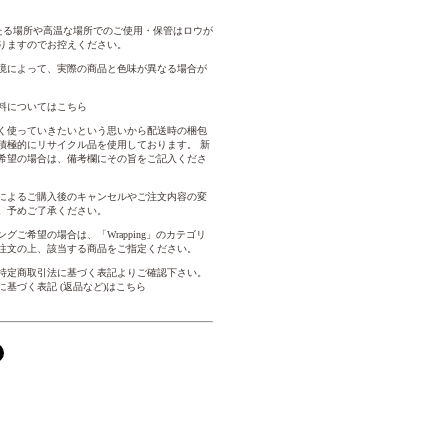
たる場所や高温な場所でのご使用・保管はロウが
りますのでお控えください。
境によって、実際の商品と色味が異なる場合が
料についてはこちら
く使っていきたいという思いから配送時の梱包
積極的にリサイクル品を使用しております。 新
希望の場合は、備考欄にその旨をご記入くださ
によるご購入後のキャンセルやご注文内容の変
。予めご了承ください。
グご希望の場合は、「Wrapping」のカテゴリ
注文の上、該当する商品をご指定ください。
特定商取引法に基づく表記よりご確認下さい。
に基づく表記 (返品など)はこちら