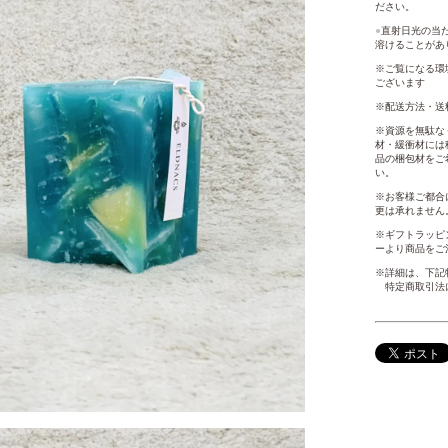
ださい。
●
直射日光の当
溶けることがあ
※ご覧になる環
ございます
※配送方法・送
※資源を無駄な
材・緩衝材には
品の梱包材をご
い。
※お客様ご都合
更は承れません
※ギフトラッピン
ーより商品をご
※詳細は、下記
特定商取引法