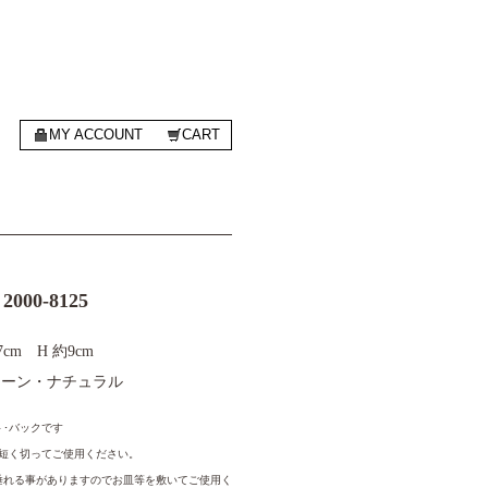
MY ACCOUNT
CART
 2000-8125
7cm H 約9cm
グリーン・ナチュラル
･バックです
ほど短く切ってご使用ください。
垂れる事がありますのでお皿等を敷いてご使用く