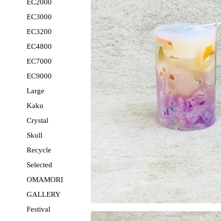
EC2000
EC3000
EC3200
EC4800
EC7000
EC9000
Large
Kaku
Crystal
Skull
Recycle
Selected
OMAMORI
GALLERY
Festival