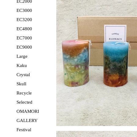
EC2000
EC3000
EC3200
EC4800
EC7000
EC9000
Large
Kaku
Crystal
Skull
Recycle
Selected
OMAMORI
GALLERY
Festival