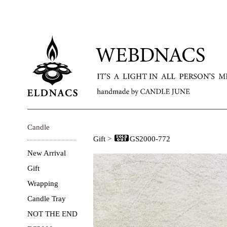
Candle
Gift
>
GS2000-772
New Arrival
Gift
Wrapping
Candle Tray
NOT THE END