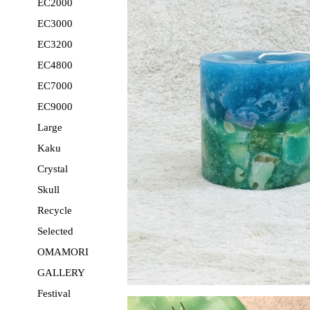
EC2000
EC3000
EC3200
EC4800
EC7000
EC9000
Large
Kaku
Crystal
Skull
Recycle
Selected
OMAMORI
GALLERY
Festival