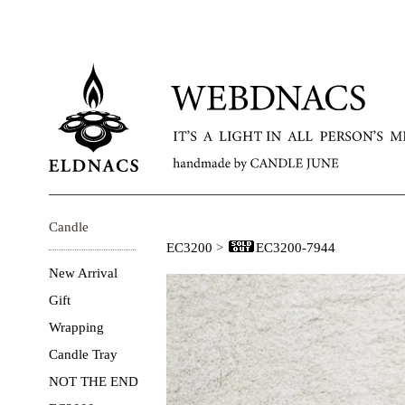
Candle
EC3200
>
EC3200-7944
New Arrival
Gift
Wrapping
Candle Tray
NOT THE END