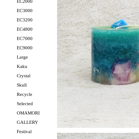
EC2000
EC3000
EC3200
EC4800
EC7000
EC9000
Large
Kaku
Crystal
Skull
Recycle
Selected
OMAMORI
GALLERY
Festival