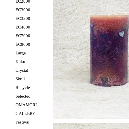
EC2000
EC3000
EC3200
EC4800
EC7000
EC9000
Large
Kaku
Crystal
Skull
Recycle
Selected
OMAMORI
GALLERY
Festival