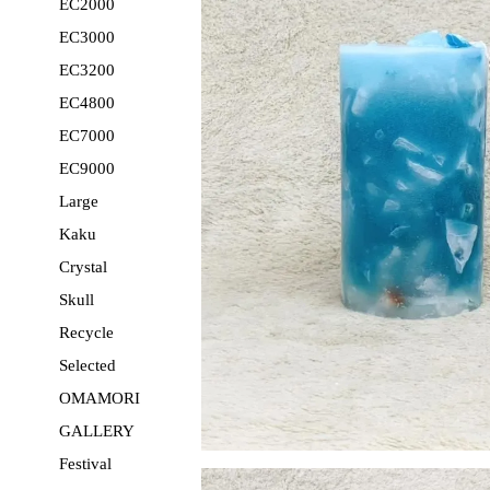
EC2000
EC3000
EC3200
EC4800
EC7000
EC9000
Large
Kaku
Crystal
Skull
Recycle
Selected
OMAMORI
GALLERY
Festival