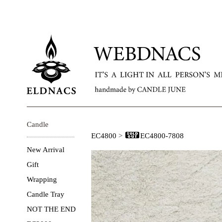
Candle
EC4800
>
EC4800-7808
New Arrival
Gift
Wrapping
Candle Tray
NOT THE END