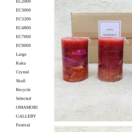
EC2000
EC3000
EC3200
EC4800
EC7000
EC9000
Large
Kaku
Crystal
Skull
Recycle
Selected
OMAMORI
GALLERY
Festival