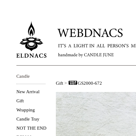
Candle
Gift
>
GS2000-672
New Arrival
Gift
Wrapping
Candle Tray
NOT THE END