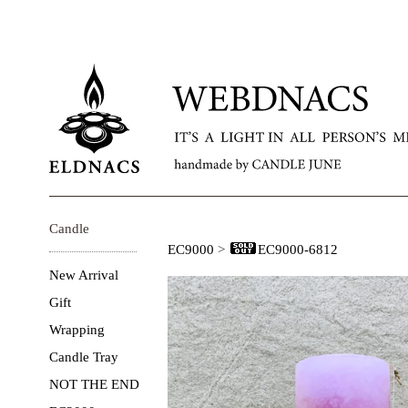
Candle
EC9000
>
EC9000-6812
New Arrival
Gift
Wrapping
Candle Tray
NOT THE END