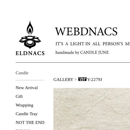
Candle
GALLERY
>
Y-2279J
New Arrival
Gift
Wrapping
Candle Tray
NOT THE END