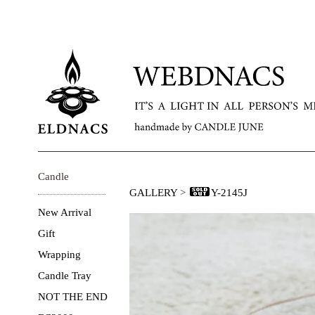
Candle
GALLERY
>
Y-2145J
New Arrival
Gift
Wrapping
Candle Tray
NOT THE END