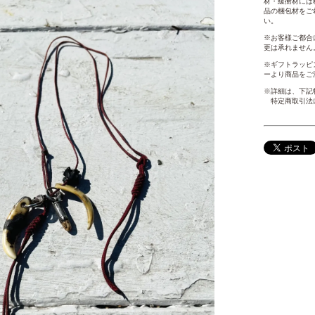
材・緩衝材には
品の梱包材をご
い。
※お客様ご都合
更は承れません
※ギフトラッピン
ーより商品をご
※詳細は、下記
特定商取引法