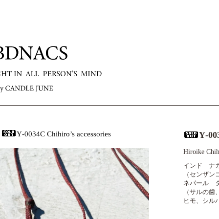
>
Y‐0034C Chihiro’s accessories
Y‐003
Hiroike C
インド ナ
（センザン
ネパール 
（サルの歯
ヒモ、シル