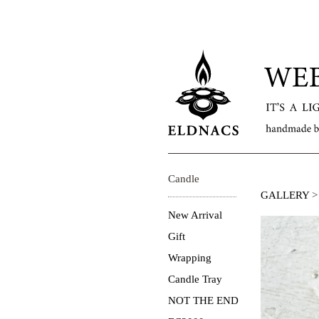
Candle
GALLERY
New Arrival
Gift
Wrapping
Candle Tray
NOT THE END