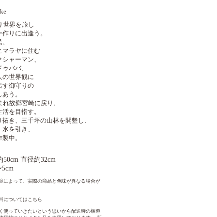
ike
り世界を旅し
ー作りに出逢う。
民、
ヒマラヤに住む
クシャーマン、
ドゥババ、
人の世界観に
出す御守りの
しあう。
まれ故郷宮崎に戻り、
生活を目指す。
り拓き、三千坪の山林を開墾し、
、水を引き、
作製中。
約50cm 直径約32cm
5cm
境によって、実際の商品と色味が異なる場合が
料についてはこちら
く使っていきたいという思いから配送時の梱包