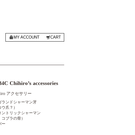
MY ACCOUNT
CART
4C Chihiro’s accessories
hihiro アクセサリー
ガランドシャーマン牙
コウ爪？）
タントリックシャーマン
、コブラの骨）
バー