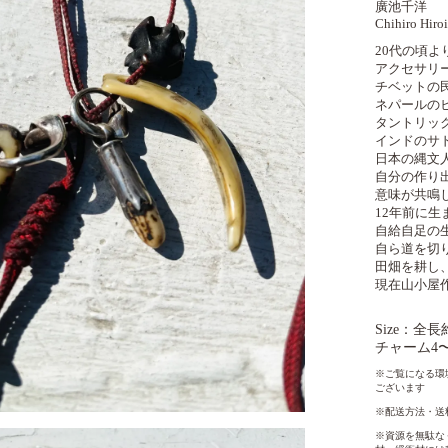
廣池千洋
Chihiro Hiro
20代の頃よ
アクセサリ
チベットの
ネパールの
タントリッ
インドのサ
日本の縄文
自分の作り
意味が共鳴
12年前に生
自給自足の
自ら道を切
田畑を耕し
現在山小屋
Size：全長
チャーム4〜
※ご覧になる環
ございます
※配送方法・送
※資源を無駄な