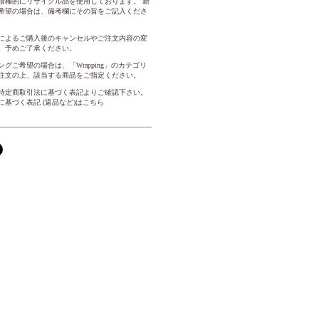
積極的にリサイクル品を使用しております。 新
希望の場合は、備考欄にその旨をご記入くださ
によるご購入後のキャンセルやご注文内容の変
。予めご了承ください。
グご希望の場合は、「Wrapping」のカテゴリ
注文の上、該当する商品をご指定ください。
特定商取引法に基づく表記よりご確認下さい。
に基づく表記 (返品など)はこちら