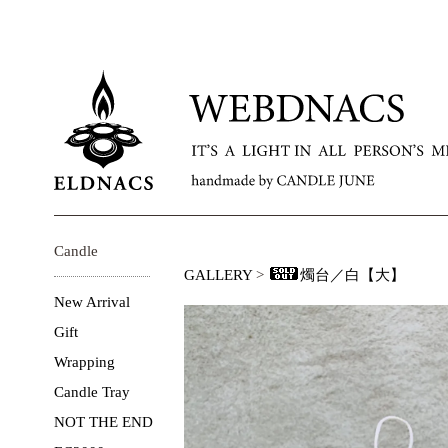
Candle
GALLERY
>
燭台／白【大】
New Arrival
Gift
Wrapping
Candle Tray
NOT THE END