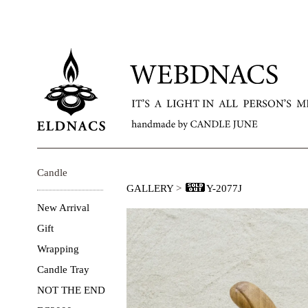
Candle
GALLERY
>
Y-2077J
New Arrival
Gift
Wrapping
Candle Tray
NOT THE END