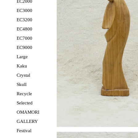
EC2000
EC3000
EC3200
EC4800
EC7000
EC9000
Large
Kaku
Crystal
Skull
Recycle
Selected
OMAMORI
GALLERY
Festival