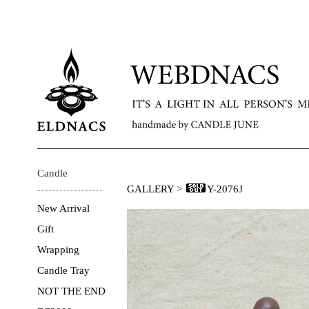
Candle
GALLERY
>
Y-2076J
New Arrival
Gift
Wrapping
Candle Tray
NOT THE END