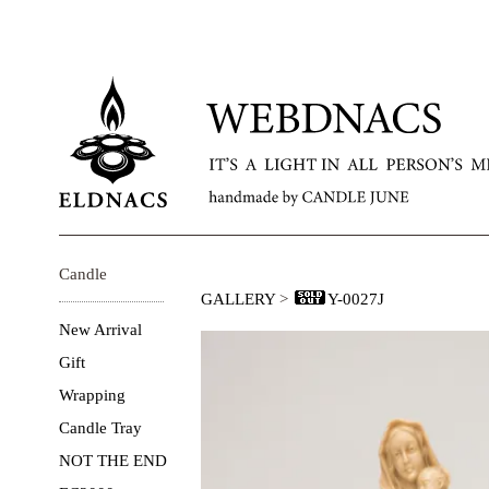
Candle
GALLERY
>
Y-0027J
New Arrival
Gift
Wrapping
Candle Tray
NOT THE END